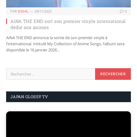
PAR
SIDIAL
29/11/2025
0
AiNA THE END sort son premier vinyle international
dédié aux animes
AiNA THE END annonce la sortie de son premier vinyle à
l’international. Intitulé My Collection of Anime Songs, l’album sera
disponible le 16 janvier 2026…
JAPAN GLOSSY TV