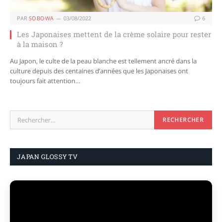
PAR
SOBOWA
03/08/2022
6
Les Japonaises mettent de la crème solaire pour rester
à la maison ?
Au Japon, le culte de la peau blanche est tellement ancré dans la
culture depuis des centaines d’années que les Japonaises ont
toujours fait attention…
JAPAN GLOSSY TV