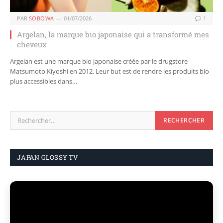
PAR
SOBOWA
01/07/2026
1
Argelan, la marque bio japonaise qui a transformé mes
cheveux
Argelan est une marque bio japonaise créée par le drugstore
Matsumoto Kiyoshi en 2012. Leur but est de rendre les produits bio
plus accessibles dans…
JAPAN GLOSSY TV