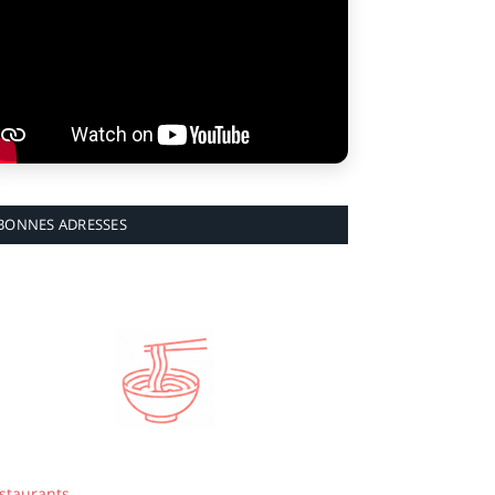
BONNES ADRESSES
staurants