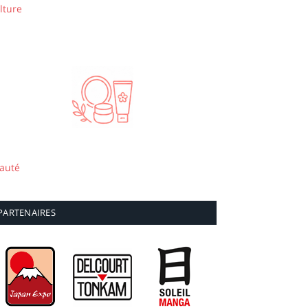
lture
auté
PARTENAIRES