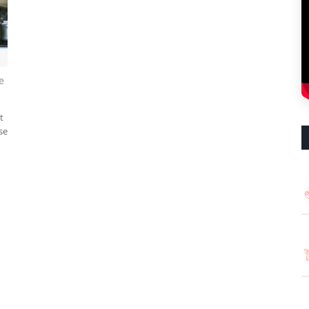
e
t
se