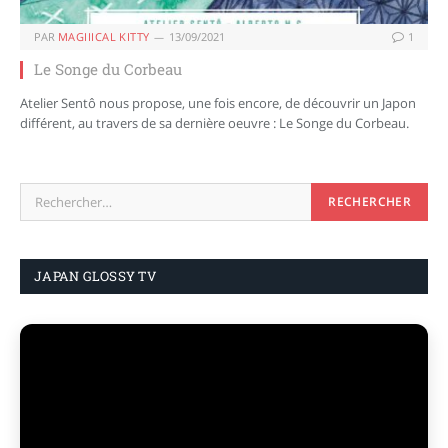
PAR
MAGIIICAL KITTY
13/09/2021
1
Le Songe du Corbeau
Atelier Sentô nous propose, une fois encore, de découvrir un Japon
différent, au travers de sa dernière oeuvre : Le Songe du Corbeau.
JAPAN GLOSSY TV