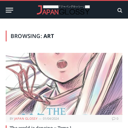
BROWSING:
ART
BY
JAPAN GLOSSY
01/04/2024
0
The world is dancing – Tome 1