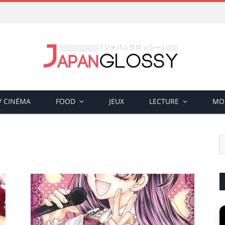
 / CINÉMA
FOOD
JEUX
LECTURE
MO