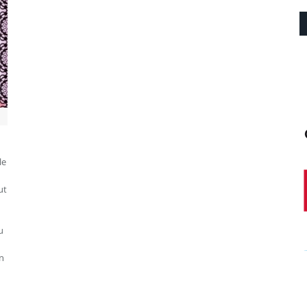
le
ut
u
in