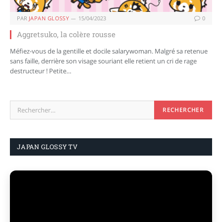
PAR
JAPAN GLOSSY
15/04/2023
0
Aggretsuko, la colère rousse
Méfiez-vous de la gentille et docile salarywoman. Malgré sa retenue
sans faille, derrière son visage souriant elle retient un cri de rage
destructeur ! Petite…
JAPAN GLOSSY TV