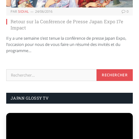
PAR
SIDIAL
24/06/2016
0
Retour sur la Conférence de Presse Japan Expo 17e
Impact
Il y a une semaine s’est tenue la conférence de presse Japan Expo,
l’occasion pour nous de vous faire un résumé des invités et du
programme…
JAPAN GLOSSY TV