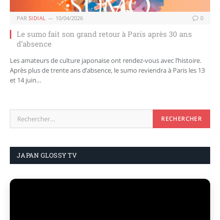
PAR
SIDIAL
10/04/2026
0
Le sumo fait son grand retour à Paris après 30 ans
d’absence
Les amateurs de culture japonaise ont rendez-vous avec l’histoire.
Après plus de trente ans d’absence, le sumo reviendra à Paris les 13
et 14 juin…
JAPAN GLOSSY TV